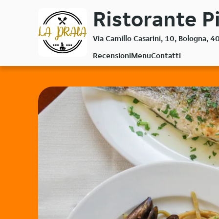
Passa
Ristorante Pi
al
contenuto
Via Camillo Casarini, 10, Bologna, 
principale
Recensioni
Menu
Contatti