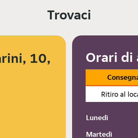
Trovaci
Orari di
rini, 10,
Consegn
Ritiro al loc
Lunedì
Martedì